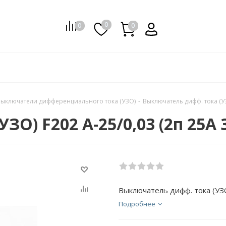
0
0
0
0
ыключатели дифференциального тока (УЗО)
-
Выключатель дифф. тока (УЗ
О) F202 A-25/0,03 (2п 25А 
Выключатель дифф. тока (УЗО
Подробнее