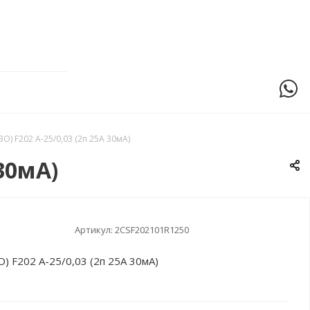
О) F202 A-25/0,03 (2п 25А 30мА)
30мА)
Артикул:
2CSF202101R1250
) F202 A-25/0,03 (2п 25А 30мА)