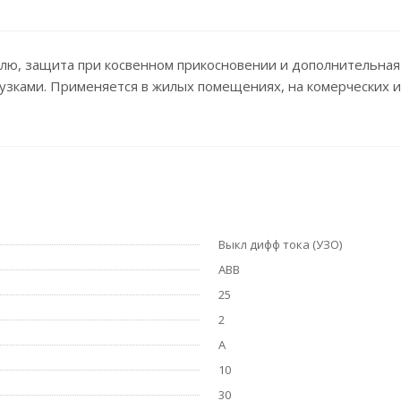
млю, защита при косвенном прикосновении и дополнительна
рузками. Применяется в жилых помещениях, на комерческих
Выкл дифф тока (УЗО)
ABB
25
2
А
10
30