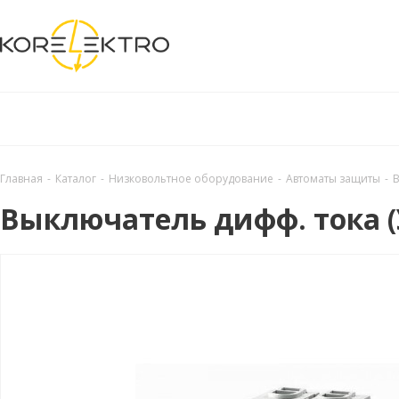
Главная
-
Каталог
-
Низковольтное оборудование
-
Автоматы защиты
-
В
Выключатель дифф. тока (УЗ