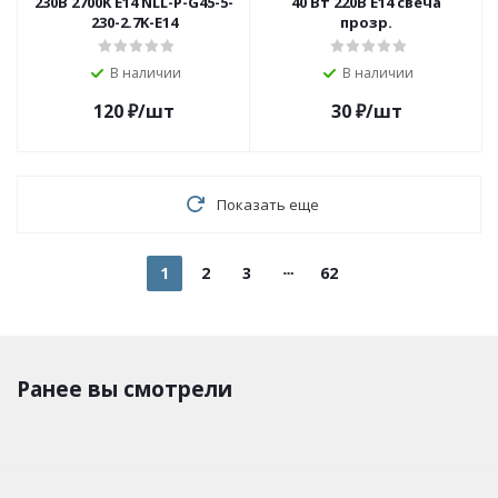
230В 2700K E14 NLL-P-G45-5-
40 Вт 220В Е14 свеча
230-2.7K-E14
прозр.
В наличии
В наличии
120
₽
/шт
30
₽
/шт
Показать еще
1
2
3
62
Ранее вы смотрели