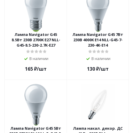
Лампа Navigator G45
Лампа Navigator G45 7Вт
8.5Вт 230В 2700K E27 NLL-
230В 4000K E14 NLL-G45-7-
G45-8.5-230-2.7K-E27
230-4K-E14
В наличии
В наличии
165
₽
/шт
130
₽
/шт
Лампа Navigator G45 5Вт
Лампа накал. декор. ДС