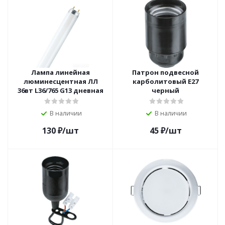
Лампа линейная
Патрон подвесной
люминесцентная ЛЛ
карболитовый Е27
36вт L36/765 G13 дневная
черный
В наличии
В наличии
130
₽
/шт
45
₽
/шт