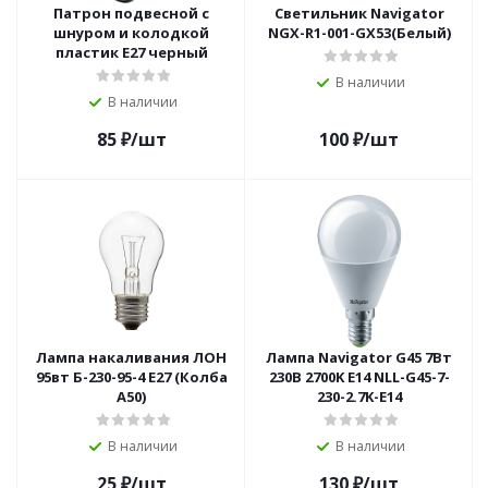
Патрон подвесной с
Светильник Navigator
шнуром и колодкой
NGX-R1-001-GX53(Белый)
пластик Е27 черный
В наличии
В наличии
85
₽
/шт
100
₽
/шт
Лампа накаливания ЛОН
Лампа Navigator G45 7Вт
95вт Б-230-95-4 Е27 (Колба
230В 2700K E14 NLL-G45-7-
А50)
230-2.7K-E14
В наличии
В наличии
25
₽
/шт
130
₽
/шт