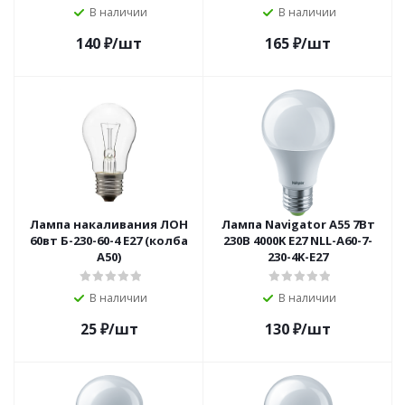
В наличии
В наличии
140
₽
/шт
165
₽
/шт
Лампа накаливания ЛОН
Лампа Navigator A55 7Вт
60вт Б-230-60-4 Е27 (колба
230В 4000K E27 NLL-A60-7-
А50)
230-4K-E27
В наличии
В наличии
25
₽
/шт
130
₽
/шт