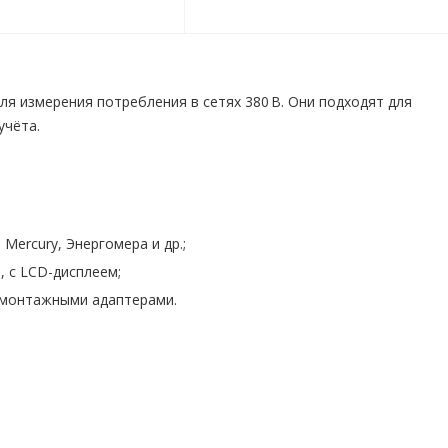
я измерения потребления в сетях 380 В. Они подходят для
учёта.
ercury, Энергомера и др.;
, с LCD-дисплеем;
 монтажными адаптерами.