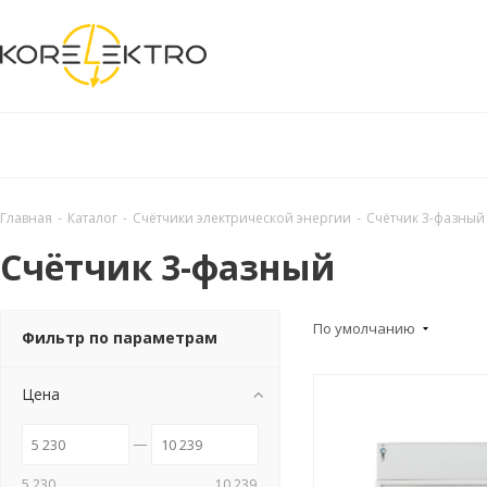
Главная
-
Каталог
-
Счётчики электрической энергии
-
Счётчик 3-фазный
Счётчик 3-фазный
По умолчанию
Фильтр по параметрам
Цена
5 230
10 239