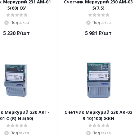
к Меркурий 231 АМ-01
Счетчик Меркурий 230 АМ-03
5(60) ОУ
5(7,5)
Под заказ
Под заказ
5 230
₽
/шт
5 981
₽
/шт
к Меркурий 230 ART-
Счетчик Меркурий 230 AR-02
01 C (R) N 5(50)
R 10(100) ЖКИ
Под заказ
Под заказ