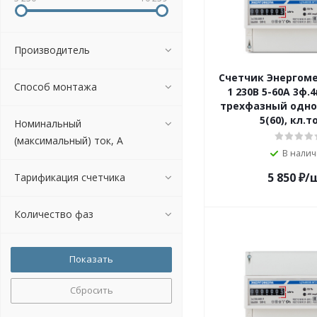
Производитель
Счетчик Энергоме
Способ монтажа
1 230В 5-60А 3ф.4
трехфазный одн
5(60), кл.то
Номинальный
(максимальный) ток, А
В нали
5 850
₽
/
Тарификация счетчика
Количество фаз
Сбросить