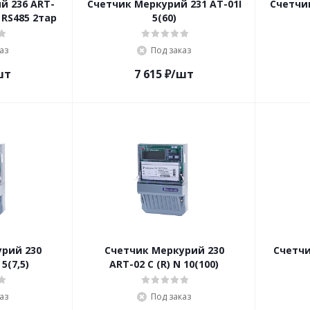
й 236 ART-
Счетчик Меркурий 231 AT-01I
Счетчи
 RS485 2тар
5(60)
аз
Под заказ
шт
7 615
₽
/шт
рий 230
Счетчик Меркурий 230
Счетчи
5(7,5)
ARТ-02 C (R) N 10(100)
аз
Под заказ