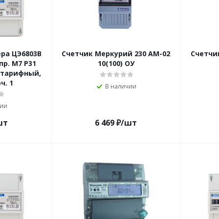
ра ЦЭ6803В
Счетчик Меркурий 230 АМ-02
Счетчи
пр. М7 Р31
10(100) ОУ
отарифный,
ч. 1
В наличии
чии
шт
6 469
₽
/шт