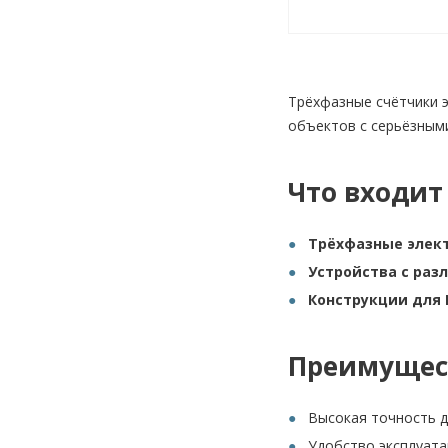
Трёхфазные счётчики э
объектов с серьёзными
Что входит
Трёхфазные элек
Устройства с ра
Конструкции для 
Преимущес
Высокая точность д
Удобство эксплуата