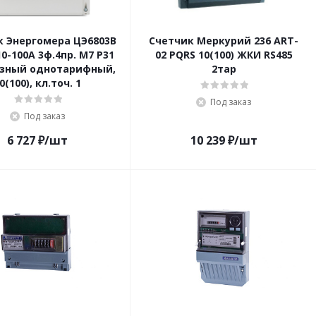
к Энергомера ЦЭ6803В
Счетчик Меркурий 236 ART-
10-100А 3ф.4пр. М7 Р31
02 PQRS 10(100) ЖКИ RS485
зный однотарифный,
2тар
0(100), кл.точ. 1
Под заказ
Под заказ
6 727
₽
/шт
10 239
₽
/шт