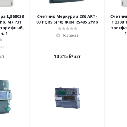
ра ЦЭ6803В
Счетчик Меркурий 236 ART-
Счетчи
4пр. М7 Р31
03 PQRS 5(10) ЖКИ RS485 2тар
1 230В 
отарифный,
трехфа
ч. 1
1
Под заказ
аз
шт
10 215
₽
/шт