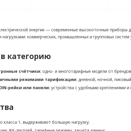
лектрической энергии — современные высокоточные приборы дл
 нагрузками: коммерческих, промышленных и групповых систем 
 в категорию
тронные счётчики:
одно- и многотарифные модели от брендов M
зличными режимами тарификации:
дневной, ночной, пиковый
DIN-рейки или панели:
устройства с удобными креплениями и
тва
о класса 1, выдерживают большую нагрузку;
ции: ЖК-дисплей, тарифные режимы, защита данных;