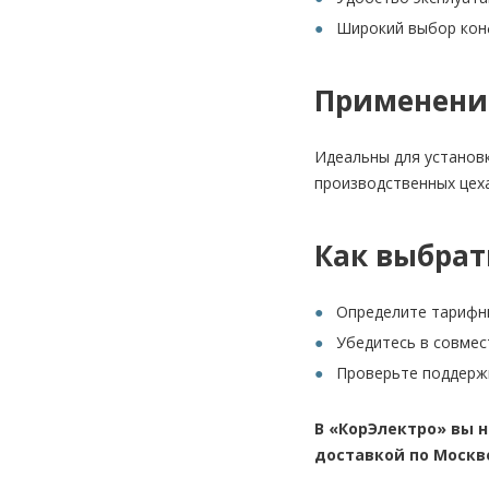
Широкий выбор конф
Применени
Идеальны для установк
производственных цеха
Как выбрат
Определите тарифны
Убедитесь в совмес
Проверьте поддержк
В «КорЭлектро» вы 
доставкой по Москве