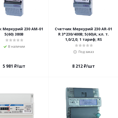
к Меркурий 230 АМ-01
Счетчик Меркурий 230 AR-01
5(60) 380В
R 3*230/400В; 5(60)А; кл. т.
1,0/2,0; 1 тариф; RS
В наличии
Под заказ
5 981
₽
/шт
8 212
₽
/шт