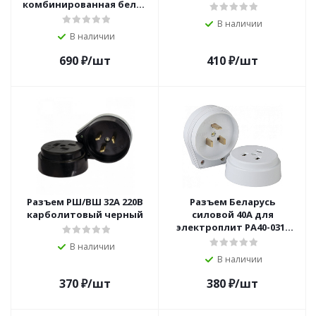
комбинированная белая
без вилки
В наличии
В наличии
690
₽
/шт
410
₽
/шт
Разъем РШ/ВШ 32А 220В
Разъем Беларусь
карболитовый черный
силовой 40А для
электроплит РА40-031/
В40-031
В наличии
В наличии
370
₽
/шт
380
₽
/шт