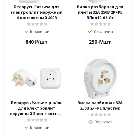
Беларусь Разъем для
Вилка разборная для
электроплит наружный
плиты 32А 250В 2Р+РЕ
4-контактный 400В
ВПпл10-01-Ст
В наличии
В наличии
840
₽
/шт
250
₽
/шт
Беларусь Разъем рш/вш
Вилка разборная 32А
для электроплит
250В 2Р+РЕ пластик
наружный 3-контактный
250В
Под заказ
В наличии