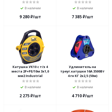
В наличии
В наличии
9 280
₽
/шт
7 385
₽
/шт
Катушка УК10 с т/з 4
Удлинитель на
места 2Р+PЕ/10м 3х1,0
треуг.катушке 16А 3500Вт
мм2 Industrial
4 гн КГ 2x2,5 (50м)
В наличии
В наличии
2 275
₽
/шт
4 710
₽
/шт