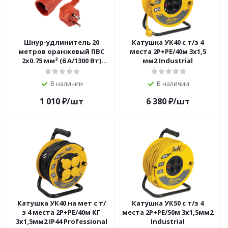
Шнур-удлинитель 20
Катушка УК40 с т/з 4
метров оранжевый ПВС
места 2Р+PЕ/40м 3х1,5
2х0.75 мм² (6 А/1300 Вт)
мм2 Industrial
PROconnect
В наличии
В наличии
1 010
₽
/шт
6 380
₽
/шт
Катушка УК40 на мет с т/
Катушка УК50 с т/з 4
з 4 места 2Р+PЕ/40м КГ
места 2Р+PЕ/50м 3х1,5мм2
3х1,5мм2 IP44 Professional
Industrial