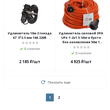
Удлинитель 10м 3 гнезда
Удлинитель силовой ЭРА
КГ 3*2.5 мм 16А 220В
UPx-1-2x1.5-50m в бухте
без заземления 50м 1
розетка ПВС 2x1.5мм2
В наличии
В наличии
2 185
₽
/шт
4 925
₽
/шт
Показать еще
1
2