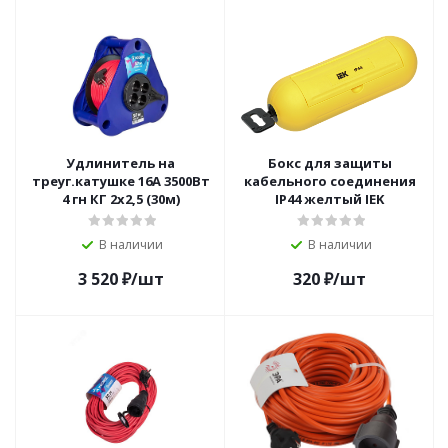
Удлинитель на
Бокс для защиты
треуг.катушке 16А 3500Вт
кабельного соединения
4 гн КГ 2x2,5 (30м)
IP44 желтый IEK
В наличии
В наличии
3 520
₽
/шт
320
₽
/шт