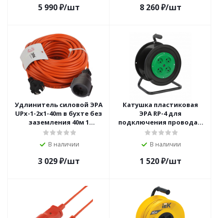
5 990
₽
/шт
8 260
₽
/шт
Удлинитель силовой ЭРА
Катушка пластиковая
UPx-1-2x1-40m в бухте без
ЭРА RP-4 для
заземления 40м 1
подключения провода 4
розетка ПВС 2х1мм2
розетки без заземления
В наличии
В наличии
3 029
₽
/шт
1 520
₽
/шт