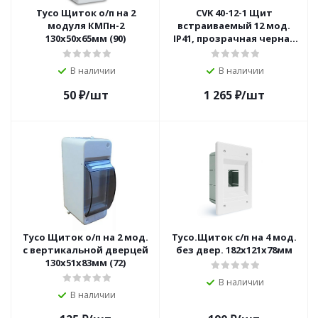
Тусо Щиток о/п на 2
CVK 40-12-1 Щит
модуля КМПн-2
встраиваемый 12 мод.
130х50х65мм (90)
IP41, прозрачная черная
дверца
В наличии
В наличии
50
₽
/шт
1 265
₽
/шт
Тусо Щиток о/п на 2 мод.
Тусо.Щиток с/п на 4 мод.
с вертикальной дверцей
без двер. 182х121х78мм
130х51х83мм (72)
В наличии
В наличии