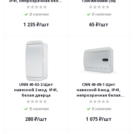
IP41, непрозрачная белая
130х90х65мм (56)
дверца
В наличии
В наличии
1 235
₽
/шт
65
₽
/шт
UNN 40-02-2 Щит
CNN 40-08-1 Щит
навесной 2 мод. IP41,
навесной 8 мод. IP41,
белая дверца
непрозрачная белая
дверца
В наличии
В наличии
280
₽
/шт
1 075
₽
/шт