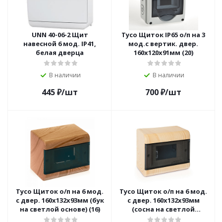
UNN 40-06-2 Щит
Тусо Щиток IP65 о/п на 3
навесной 6 мод. IP41,
мод.с вертик. двер.
белая дверца
160х120х91мм (20)
В наличии
В наличии
445
₽
/шт
700
₽
/шт
Тусо Щиток о/п на 6 мод.
Тусо Щиток о/п на 6 мод.
с двер. 160х132х93мм (бук
с двер. 160х132х93мм
на светлой основе) (16)
(сосна на светлой
основе) (16)