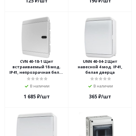
125
₽
/шт
190
₽
/шт
CVN 40-18-1 Щит
UNN 40-04-2 Щит
встраиваемый 18 мод.
навесной 4 мод. IP41,
IP41, непрозрачная белая
белая дверца
дверца
В наличии
В наличии
1 685
₽
/шт
365
₽
/шт