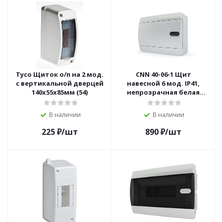
Тусо Щиток о/п на 2 мод.
CNN 40-06-1 Щит
с вертикальной дверцей
навесной 6 мод. IP41,
140х55х85мм (54)
непрозрачная белая
дверца
В наличии
В наличии
225
₽
/шт
890
₽
/шт