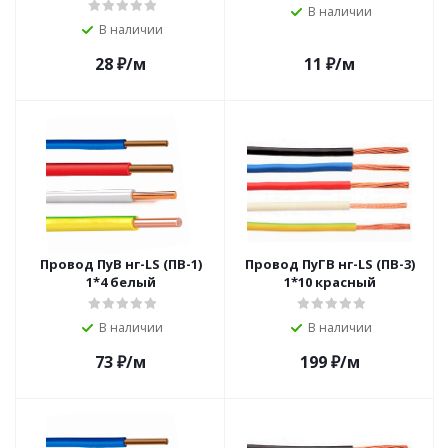
В наличии
В наличии
28
₽
/м
11
₽
/м
Провод ПуВ нг-LS (ПВ-1)
Провод ПуГВ нг-LS (ПВ-3)
1*4 белый
1*10 красный
В наличии
В наличии
73
₽
/м
199
₽
/м