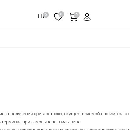
0
0
0
0
омент получения при доставки, осуществляемой нашим транс
-терминал при самовывозе в магазине
асно выставленному счету на оплату (как юридическим так и