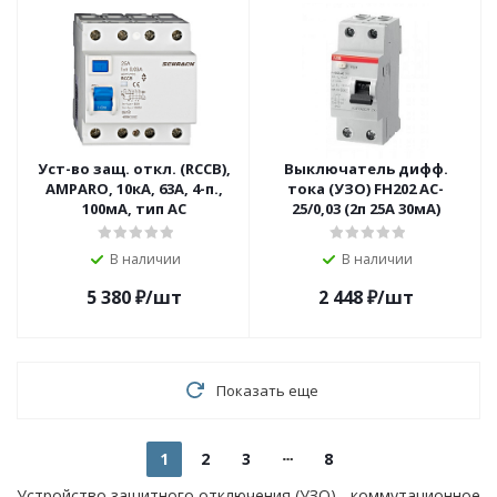
Уст-во защ. откл. (RCCB),
Выключатель дифф.
AMPARO, 10кА, 63А, 4-п.,
тока (УЗО) FH202 AC-
100мА, тип АС
25/0,03 (2п 25А 30мА)
В наличии
В наличии
5 380
₽
/шт
2 448
₽
/шт
Показать еще
1
2
3
8
Устройство защитного отключения (УЗО) - коммутационное