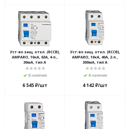
Уст-во защ. откл. (RCCB),
Уст-во защ. откл. (RCCB),
AMPARO, 10кА, 63А, 4-п.,
AMPARO, 10кА, 40А, 2-п.,
30мА, тип A
300мА, тип A
В наличии
В наличии
6 545
₽
/шт
4 142
₽
/шт