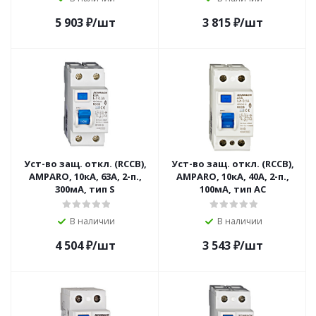
5 903
₽
/шт
3 815
₽
/шт
Уст-во защ. откл. (RCCB),
Уст-во защ. откл. (RCCB),
AMPARO, 10кА, 63А, 2-п.,
AMPARO, 10кА, 40А, 2-п.,
300мА, тип S
100мА, тип АС
В наличии
В наличии
4 504
₽
/шт
3 543
₽
/шт