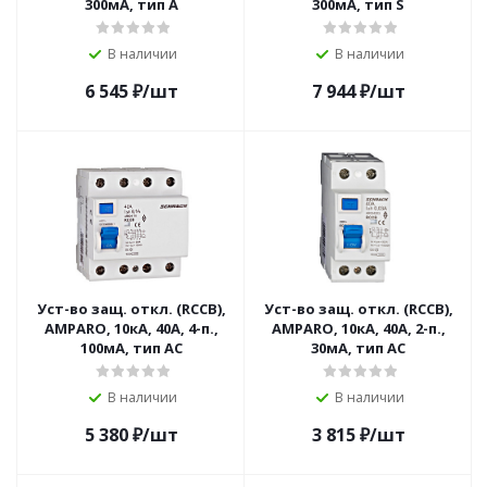
300мА, тип A
300мА, тип S
В наличии
В наличии
6 545
₽
/шт
7 944
₽
/шт
Уст-во защ. откл. (RCCB),
Уст-во защ. откл. (RCCB),
AMPARO, 10кА, 40А, 4-п.,
AMPARO, 10кА, 40А, 2-п.,
100мА, тип АС
30мА, тип АС
В наличии
В наличии
5 380
₽
/шт
3 815
₽
/шт