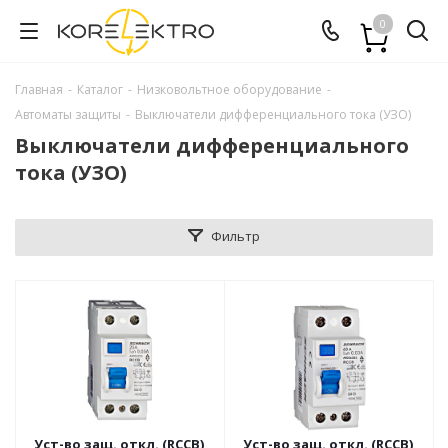
0
Главная
-
Каталог
-
Низковольтное оборудование
-
Автоматы защиты
-
Выключатели дифференциального тока (УЗО)
Выключатели дифференциального
тока (УЗО)
Фильтр
Уст-во защ. откл. (RCCB),
Уст-во защ. откл. (RCCB),