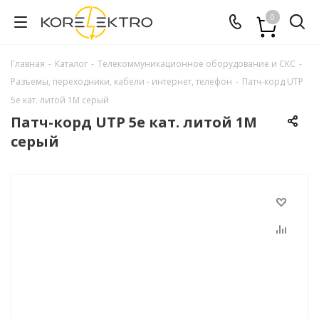
0
Главная
-
Каталог
-
Телекоммуникационное оборудование и СКС
-
Разъемы, переходники, кабели - интернет, телефон
-
Патч-корд UTP
5e кат. литой 1М серый
Патч-корд UTP 5e кат. литой 1М
серый