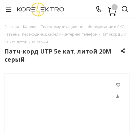
0
Главная
-
Каталог
-
Телекоммуникационное оборудование и СКС
-
Разъемы, переходники, кабели - интернет, телефон
-
Патч-корд UTP
5e кат. литой 20М серый
Патч-корд UTP 5e кат. литой 20М
серый