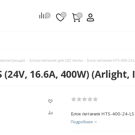
0
0
0
0
комплектующие
-
Блоки питания для LED ленты
-
Блок питания HTS-400-24-LS 
24V, 16.6A, 400W) (Arlight, 
Блок питания HTS-400-24-LS (2
Подробнее