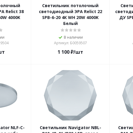
толочный
Светильник потолочный
Свет
 Relict 38
светодиодный ЭРА Relict 22
светод
40W 4000K
SPB-6-20 4К WH 20W 4000K
ДУ SPB
Белый
чии
В наличии
59504
Артикул: Б0059507
шт
1 100
₽
/шт
ator NLF-C-
Светильник Navigator NBL-
Светил