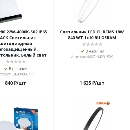
80 22W-4000K-S02 IP65
Светильник LED CL RCMS 18W
LACK Светильник
840 WT 1х10 RU OSRAM
светодиодный
агозащищенный.
В наличии
гольник. Белый свет
Артикул: 4607194231539
В наличии
ртикул: UL-00006711
840
₽
/шт
1 635
₽
/шт