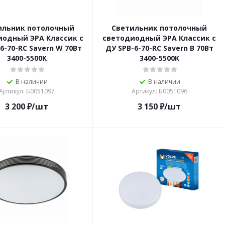
ильник потолочный
Светильник потолочный
иодный ЭРА Классик с
светодиодный ЭРА Классик с
6-70-RC Savern W 70Вт
ДУ SPB-6-70-RC Savern В 70Вт
3400-5500К
3400-5500К
В наличии
В наличии
Артикул: Б0051097
Артикул: Б0051096
3 200
₽
/шт
3 150
₽
/шт