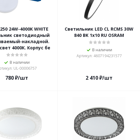
250 24W-4000K WHITE
Светильник LED CL RCMS 30W
льник светодиодный
840 BK 1х10 RU OSRAM
иваемый-накладной.
свет 4000К. Корпус бе
В наличии
Артикул: 4607194231577
В наличии
ртикул: UL-00006757
780
₽
/шт
2 410
₽
/шт