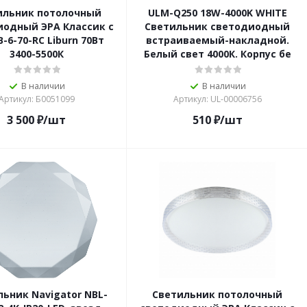
ильник потолочный
ULM-Q250 18W-4000K WHITE
иодный ЭРА Классик с
Светильник светодиодный
-6-70-RC Liburn 70Вт
встраиваемый-накладной.
3400-5500К
Белый свет 4000К. Корпус бе
В наличии
В наличии
Артикул: Б0051099
Артикул: UL-00006756
3 500
₽
/шт
510
₽
/шт
ьник Navigator NBL-
Светильник потолочный