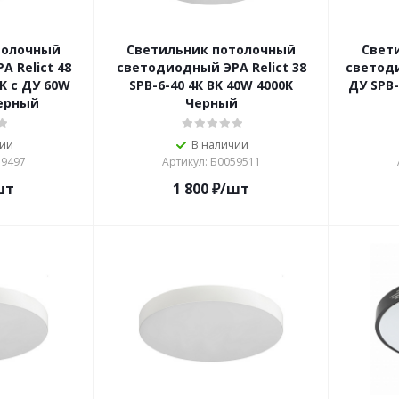
толочный
Светильник потолочный
Свет
 Relict 48
светодиодный ЭРА Relict 38
светод
BK с ДУ 60W
SPB-6-40 4К BK 40W 4000K
ДУ SPB-
Черный
Черный
чии
В наличии
59497
Артикул: Б0059511
шт
1 800
₽
/шт