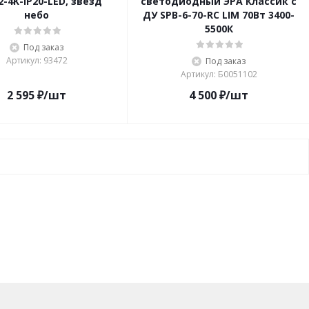
2-4K-IP20-LED, звезд
светодиодный ЭРА Классик с
небо
ДУ SPB-6-70-RC LIM 70Вт 3400-
5500К
Под заказ
Артикул: 93472
Под заказ
Артикул: Б0051102
2 595
₽
/шт
4 500
₽
/шт