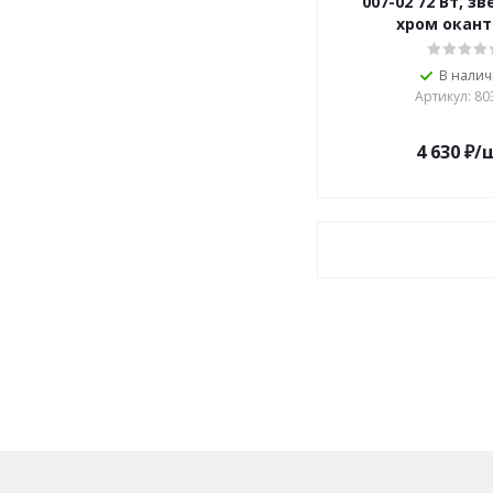
007-02 72 Вт, зв
хром окант
В нали
Артикул: 80
4 630
₽
/