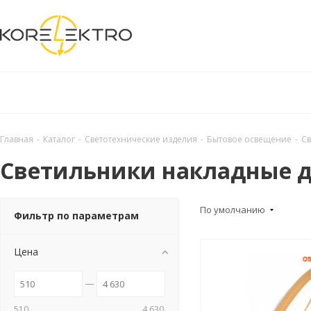
Главная
-
Каталог
-
Светотехнические изделия
-
Бытовое освещение
-
Св
Светильники накладные 
По умолчанию
Фильтр по параметрам
Цена
510
4 630