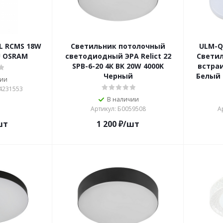
L RCMS 18W
Светильник потолочный
ULM-Q
U OSRAM
светодиодный ЭРА Relict 22
Свети
SPB-6-20 4К BK 20W 4000K
встра
Черный
Белый 
чии
4231553
В наличии
Артикул: Б0059508
А
шт
1 200
₽
/шт