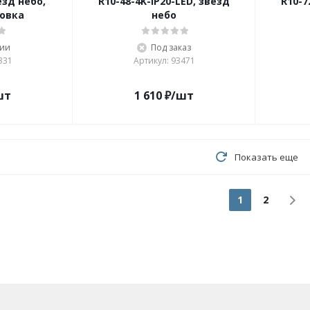
езд небо,
R10-48-4K-IP20-LED, звезд
R10-7
овка
небо
чии
Под заказ
331
Артикул: 93471
шт
1 610
₽
/шт
Показать еще
1
2