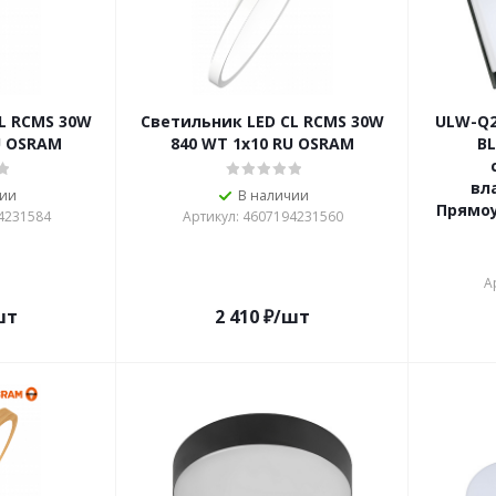
L RCMS 30W
Светильник LED CL RCMS 30W
ULW-Q2
U OSRAM
840 WT 1х10 RU OSRAM
B
вл
чии
В наличии
Прямоу
4231584
Артикул: 4607194231560
А
шт
2 410
₽
/шт