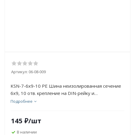
Артикул:
06-08-009
KSN-7-6x9-10 PE Шина неизолированная сечение
6х9, 10 отв. крепление на DIN-рейку и
поверхность, жел
Подробнее
145
₽
/шт
В наличии