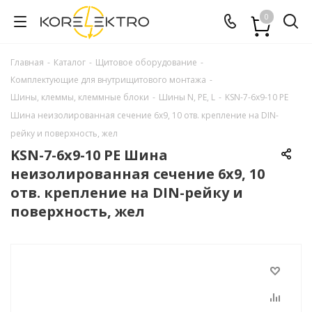
0
Главная
-
Каталог
-
Щитовое оборудование
-
Комплектующие для внутрищитового монтажа
-
Шины, клеммы, клеммные блоки
-
Шины N, PE, L
-
KSN-7-6x9-10 PE
Шина неизолированная сечение 6х9, 10 отв. крепление на DIN-
рейку и поверхность, жел
KSN-7-6x9-10 PE Шина
неизолированная сечение 6х9, 10
отв. крепление на DIN-рейку и
поверхность, жел