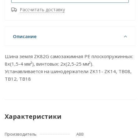
Рассчитать доставку
Описание
Шина земля ZK82G самозажимная PE плоскопружинных:
8x(1,5-4 мм²), винтовых: 2x(2,5-25 мм²).
Устанавливается на шинодержатели ZK11- ZK14, TB08,
TB12, TB18
Характеристики
Производитель
ABB