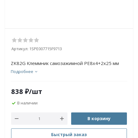
Артикул:
1SPE007715F9713
ZK82G Клеммник самозажимной PE8х4+2х25 мм
Подробнее
838
₽
/шт
В наличии
В корзину
Быстрый заказ