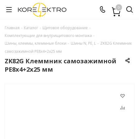
0
Главная
-
Каталог
-
Щитовое оборудование
-
Комплектующие для внутрищитового монтажа
-
Шины, клеммы, клеммные блоки
-
Шины N, PE, L
-
ZK82G Клеммник
самозажимной PE8х4+2х25 мм
ZK82G Клеммник самозажимной
PE8х4+2х25 мм