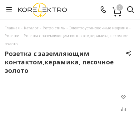
0
Главная
-
Каталог
-
Ретро стиль
-
Электроустановочные изделия
-
Розетки
-
Розетка с заземляющим контактом,керамика, песочное
золото
Розетка с заземляющим
контактом,керамика, песочное
золото