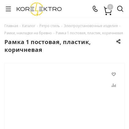
0
Главная
-
Каталог
-
Ретро стиль
-
Электроустановочные изделия
-
Рамки, накладки на бревно
-
Рамка 1 постовая, пластик, коричневая
Рамка 1 постовая, пластик,
коричневая