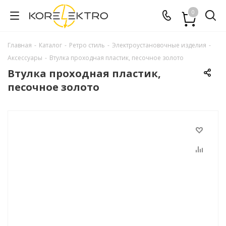
0
Главная
-
Каталог
-
Ретро стиль
-
Электроустановочные изделия
-
Аксессуары
-
Втулка проходная пластик, песочное золото
Втулка проходная пластик,
песочное золото