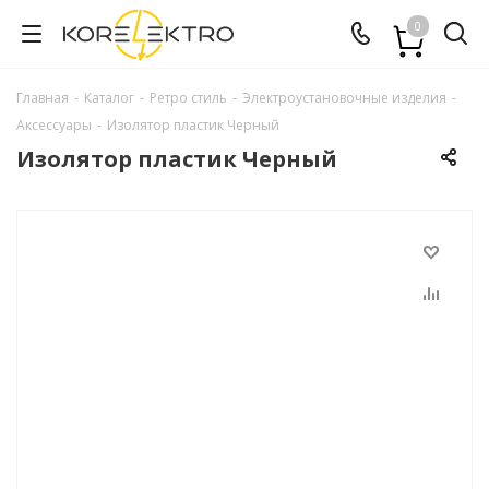
0
Главная
-
Каталог
-
Ретро стиль
-
Электроустановочные изделия
-
Аксессуары
-
Изолятор пластик Черный
Изолятор пластик Черный