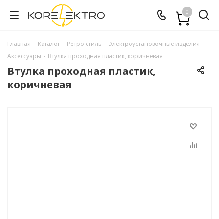
0
Главная
-
Каталог
-
Ретро стиль
-
Электроустановочные изделия
-
Аксессуары
-
Втулка проходная пластик, коричневая
Втулка проходная пластик,
коричневая