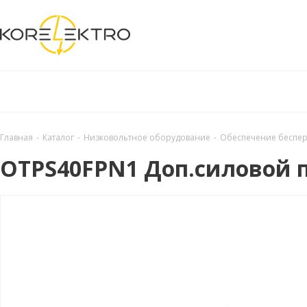
Главная
-
Каталог
-
Низковольтное оборудование
-
Обеспечение беспер
OTPS40FPN1 Доп.силовой п