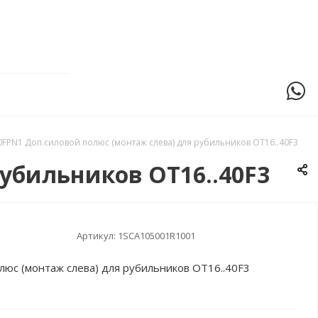
FPN1 Доп.силовой полюс (монтаж слева) для рубильников OT16..40F3
убильников OT16..40F3
Артикул:
1SCA105001R1001
юс (монтаж слева) для рубильников OT16..40F3