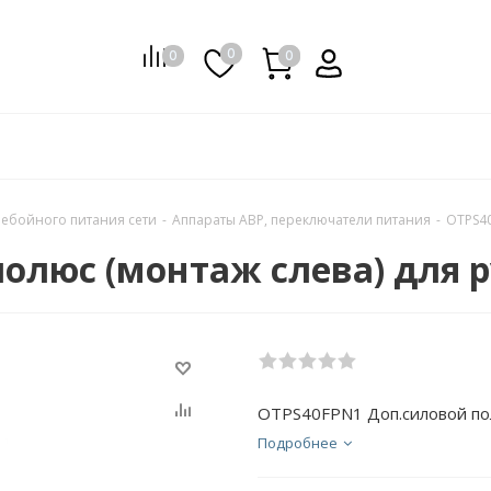
0
0
0
0
ебойного питания сети
-
Аппараты АВР, переключатели питания
-
OTPS40
олюс (монтаж слева) для р
OTPS40FPN1 Доп.силовой пол
Подробнее