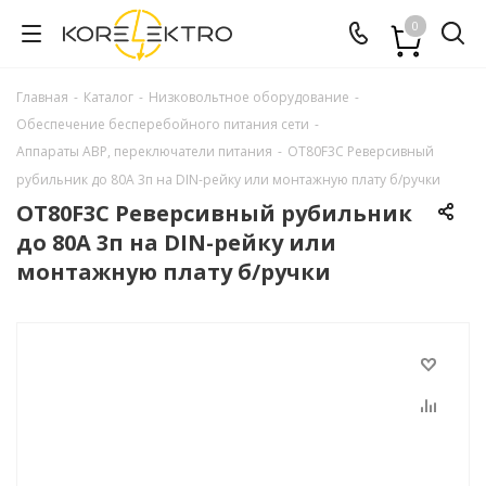
0
Главная
-
Каталог
-
Низковольтное оборудование
-
Обеспечение бесперебойного питания сети
-
Аппараты АВР, переключатели питания
-
OT80F3C Реверсивный
рубильник до 80А 3п на DIN-рейку или монтажную плату б/ручки
OT80F3C Реверсивный рубильник
до 80А 3п на DIN-рейку или
монтажную плату б/ручки