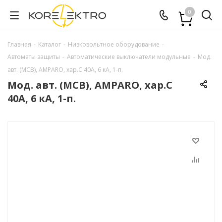
0
Главная
-
Каталог
-
Низковольтное оборудование
-
Автоматы защиты
-
Автоматические выключатели модульные
-
Мод.
авт. (МСВ), AMPARO, хар.С 40А, 6 кА, 1-п.
Мод. авт. (МСВ), AMPARO, хар.С
40А, 6 кА, 1-п.