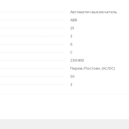
Автоматич выключатель
ABB
25
3
6
C
230/400
Перем./Постоян. (АС/DC)
50
3