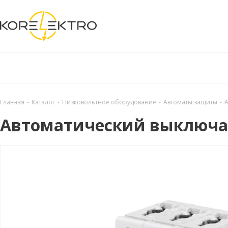
Главная
-
Каталог
-
Низковольтное оборудование
-
Автоматы защиты
-
А
Автоматический выключате