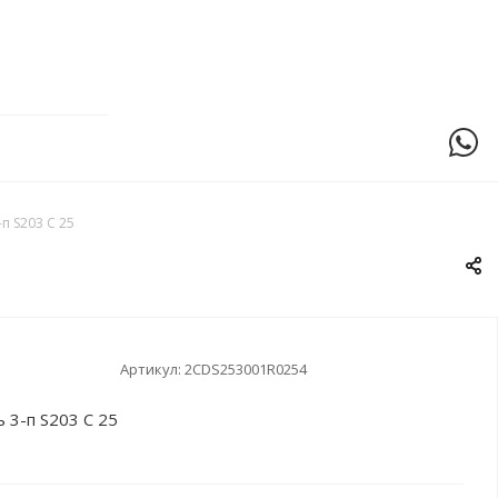
п S203 C 25
Артикул:
2CDS253001R0254
 3-п S203 C 25