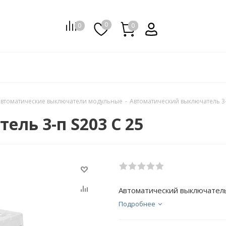
0
0
0
0
втоматические выключатели модульные
-
Автоматический выключатель 3-
ль 3-п S203 C 25
Автоматический выключатель
Подробнее