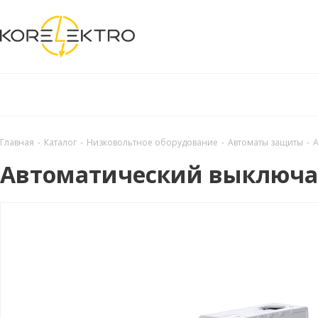
Главная
-
Каталог
-
Низковольтное оборудование
-
Автоматы защиты
-
А
Автоматический выключате