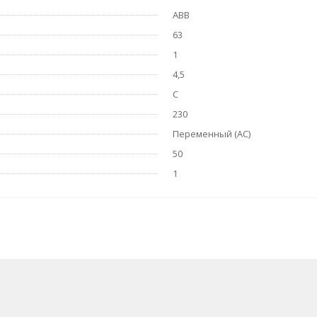
ABB
63
1
4,5
C
230
Переменный (AC)
50
1