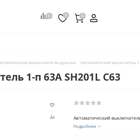
0
0
0
0
втоматические выключатели модульные
-
Автоматический выключатель 1-
ль 1-п 63А SH201L C63
Автоматический выключатель
Подробнее