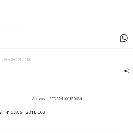
п 63А SH201L C63
Артикул:
2CDS241001R0634
 1-п 63А SH201L C63