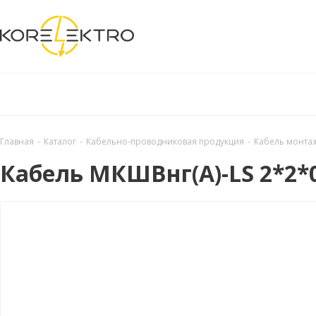
Главная
-
Каталог
-
Кабельно-проводниковая продукция
-
Кабель монт
Кабель МКШВнг(А)-LS 2*2*0