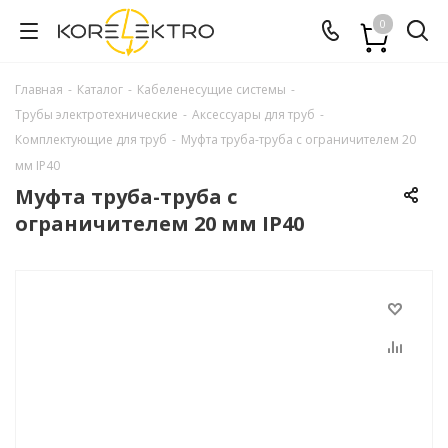
0
Главная
-
Каталог
-
Кабеленесущие системы
-
Трубы электротехнические
-
Аксессуары для труб
-
Комплектующие для труб
-
Муфта труба-труба с ограничителем 20
мм IP40
Муфта труба-труба с
ограничителем 20 мм IP40