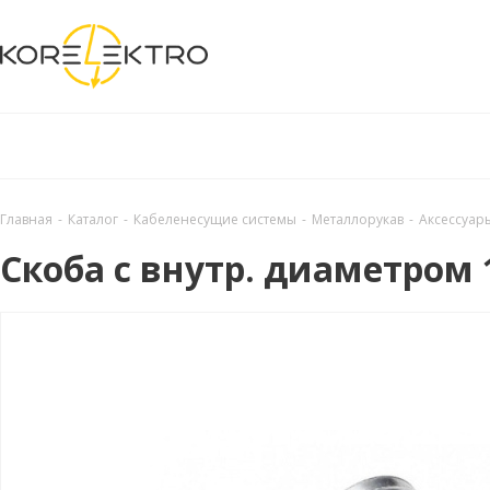
Главная
-
Каталог
-
Кабеленесущие системы
-
Металлорукав
-
Аксессуар
Скоба с внутр. диаметром