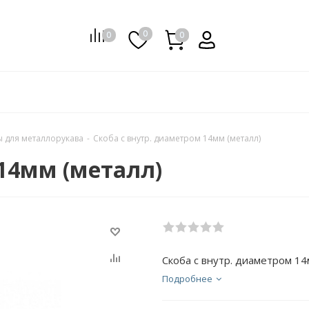
0
0
0
0
ы для металлорукава
-
Скоба с внутр. диаметром 14мм (металл)
 14мм (металл)
Скоба с внутр. диаметром 14
Подробнее