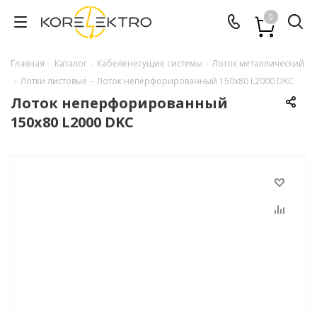
0
Главная
-
Каталог
-
Кабеленесущие системы
-
Лоток металлический
-
Лотки листовые
-
Лоток неперфорированный 150х80 L2000 DKC
Лоток неперфорированный
150х80 L2000 DKC