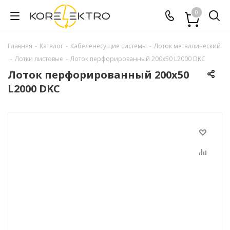
0
Главная
-
Каталог
-
Кабеленесущие системы
-
Лоток металлический
-
Лотки листовые
-
Лоток перфорированный 200х50 L2000 DKC
Лоток перфорированный 200х50
L2000 DKC