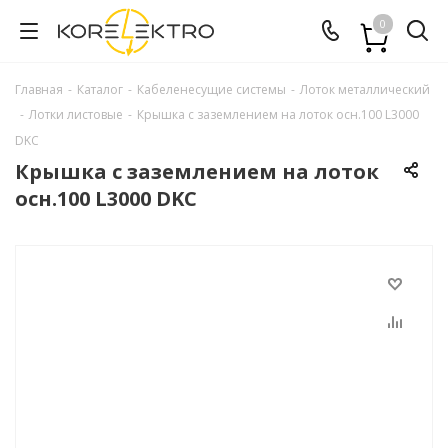
0
Главная
-
Каталог
-
Кабеленесущие системы
-
Лоток металлический
-
Лотки листовые
-
Крышка с заземлением на лоток осн.100 L3000
DKC
Крышка с заземлением на лоток
осн.100 L3000 DKC