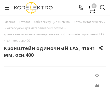
0
Главная
-
Каталог
-
Кабеленесущие системы
-
Лоток металлический
-
Аксессуары для металлических лотков
-
Крепежные элементы универсальные
-
Кронштейн одиночный LAS,
41х41 мм, осн.400
Кронштейн одиночный LAS, 41х41
мм, осн.400