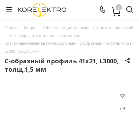
0
Главная
-
Каталог
-
Кабеленесущие системы
-
Лоток металлический
-
Аксессуары для металлических лотков
-
Крепежные элементы универсальные
-
С-образный профиль 41х21,
L3000, толщ.1,5 мм
С-образный профиль 41х21, L3000,
толщ.1,5 мм