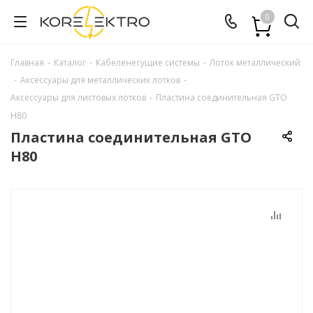
0
Главная
-
Каталог
-
Кабеленесущие системы
-
Лоток металлический
-
Аксессуары для металлических лотков
-
Аксессуары для листовых лотков
-
Пластина соединительная GTO
H80
Пластина соединительная GTO
H80