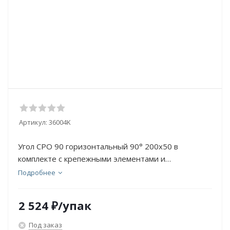
Артикул:
36004K
Угол CPO 90 горизонтальный 90° 200х50 в
комплекте с крепежными элементами и
соединительными пластина
Подробнее
2 524
₽
/упак
Под заказ