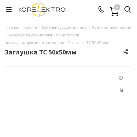
0
Главная
-
Каталог
-
Кабеленесущие системы
-
Лоток металлический
-
Аксессуары для металлических лотков
-
Аксессуары для листовых лотков
-
Заглушка ТС 50х50мм
Заглушка ТС 50х50мм