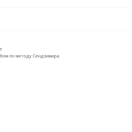
е
бом по методу Сендзимира