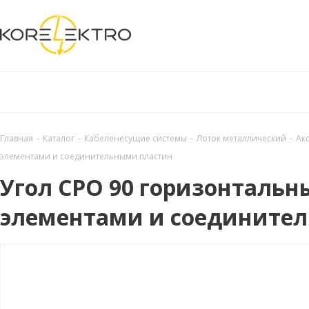
Главная
-
Каталог
-
Кабеленесущие системы
-
Лоток металлический
-
Ак
элементами и соединительными пластин
Угол CPO 90 горизонтальн
элементами и соедините