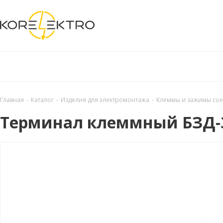
Главная
-
Каталог
-
Изделия для электромонтажа
-
Клеммы и зажимы со
Терминал клеммный БЗД-3