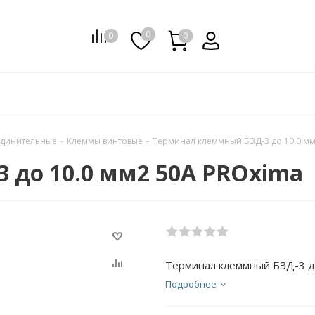
0
0
0
0
единительные
-
Клеммы винтовые
-
Терминал клеммный БЗД-3 до 10.0 мм
 до 10.0 мм2 50A PROxima
Терминал клеммный БЗД-3 д
Подробнее