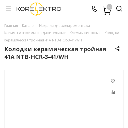
0
Главная
-
Каталог
-
Изделия для электромонтажа
-
Клеммы и зажимы соединительные
-
Клеммы винтовые
-
Колодки
керамическая тройная 41А NTB-HCR-3-41/WH
Колодки керамическая тройная
41А NTB-HCR-3-41/WH