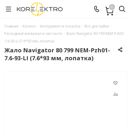
0
Главная
-
Каталог
-
Инструмент и оснастка
-
Все для пайки
-
Расходный материал и зап.части
-
Жало Navigator 80 799 NEM-Pzh01-
7.6-93-LI (7.6*93 мм, лопатка)
Жало Navigator 80 799 NEM-Pzh01-
7.6-93-LI (7.6*93 мм, лопатка)