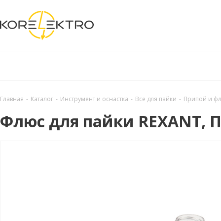
Главная
-
Каталог
-
Инструмент и оснастка
-
Все для пайки
-
Припой и ф
Флюс для пайки REXANT, П