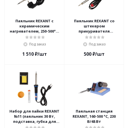
Паяльник REXANT с
Паяльник REXANT со
керамическим
штекером
нагревателем, 250-500°C,
прикуривателя
220 В/60 Вт
автомобиля 40 Ватт/12
Вольт
Под заказ
Под заказ
1 510
₽
/шт
500
₽
/шт
Набор для пайки REXANT
Паяльная станция
№11 (паяльник 30 Вт,
REXANT, 160-500 °С, 230
подставка, губка для
В/48 Вт
удаления припоя,