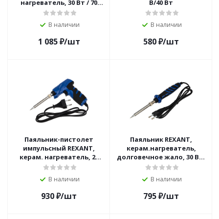
нагреватель, 30 Вт / 70
В/40 Вт
Вт, 230 В
В наличии
В наличии
1 085
₽
/шт
580
₽
/шт
Паяльник-пистолет
Паяльник REXANT,
импульсный REXANT,
керам.нагреватель,
керам. нагреватель, 25
долговечное жало, 30 Вт,
Вт / 130 Вт, 230 В, серия
230 В, серия "ПРОФИ"
"ПРОФИ"
В наличии
В наличии
930
₽
/шт
795
₽
/шт