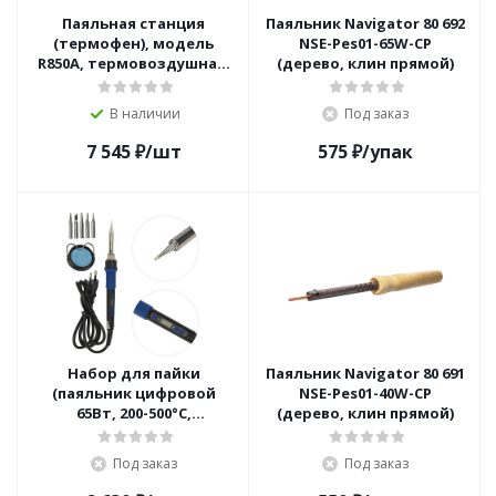
Паяльная станция
Паяльник Navigator 80 692
(термофен), модель
NSE-Pes01-65W-СP
R850A, термовоздушная,
(дерево, клин прямой)
компрессорная, 100-450°C
REXANT
В наличии
Под заказ
7 545
₽
/шт
575
₽
/упак
Набор для пайки
Паяльник Navigator 80 691
(паяльник цифровой
NSE-Pes01-40W-СP
65Вт, 200-500°C,
(дерево, клин прямой)
подставка с губкой,
набор из 5 жал) REXANT
Под заказ
Под заказ