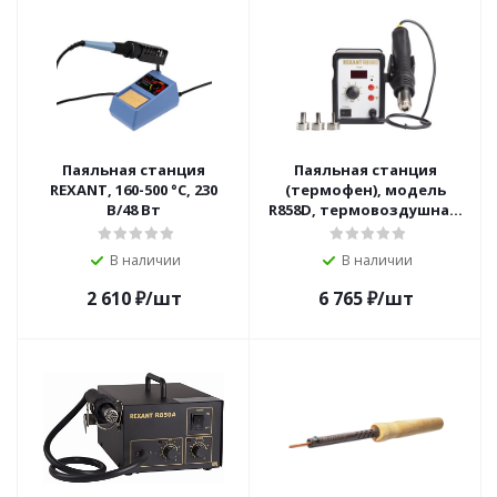
Паяльная станция
Паяльная станция
REXANT, 160-500 °C, 230
(термофен), модель
В/48 Вт
R858D, термовоздушная,
цифровая, 100-500°C, LED
дисплей REXANT
В наличии
В наличии
2 610
₽
/шт
6 765
₽
/шт