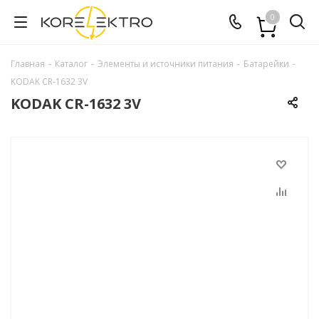
0
Главная
-
Каталог
-
Элементы и источники питания
-
Батарейки
-
KODAK CR-1632 3V
KODAK CR-1632 3V