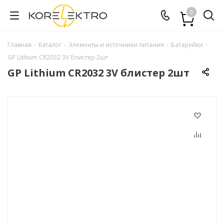
0
Главная
-
Каталог
-
Элементы и источники питания
-
Батарейки
-
GP Lithium CR2032 3V блистер 2шт
GP Lithium CR2032 3V блистер 2шт