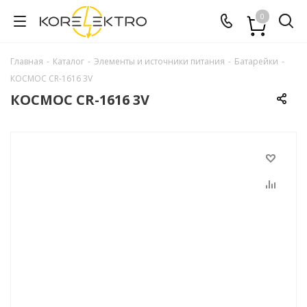
0
Главная
-
Каталог
-
Элементы и источники питания
-
Батарейки
-
КОСМОС CR-1616 3V
КОСМОС CR-1616 3V