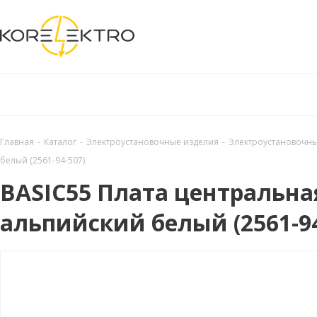
Главная
-
Каталог
-
Электроустановочные изделия
-
Электроустановочны
белый (2561-94-507)
BASIC55 Плата центральная
альпийский белый (2561-94