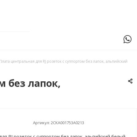
Плата центральная для RJ розеток с суппортом без лапок, альпийский
м без лапок,
Артикул:
2CKA001753A0213
ля RJ розеток с суппортом без лапок, альпийский белый