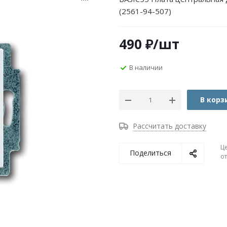
(2561-94-507)
490
₽
/шт
В наличии
В корз
Рассчитать доставку
Ц
Поделиться
о